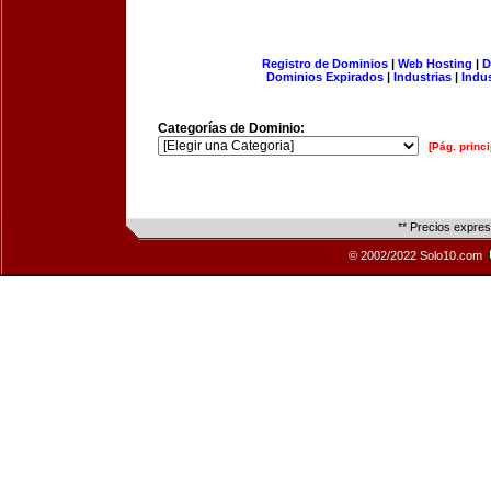
Registro de Dominios
|
Web Hosting
|
D
Dominios Expirados
|
Industrias
|
Indu
Categorías de Dominio:
[Pág. princi
** Precios expre
© 2002/2022 Solo10.com