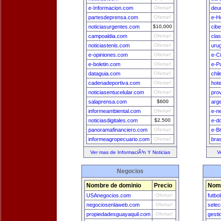
e-Informacion.com
Ofertar!
deu
partesdeprensa.com
Ofertar!
e-H
noticiasurgentes.com
$10,000
cib
campoaldia.com
Ofertar!
cla
noticiastenis.com
Ofertar!
uru
e-opiniones.com
Ofertar!
e-C
e-boletin.com
Ofertar!
e-P
dataguia.com
Ofertar!
chi
cadenadeportiva.com
Ofertar!
hot
noticiasentucelular.com
Ofertar!
pro
salaprensa.com
$600
arg
informeambiental.com
Ofertar!
e-n
noticiasdigitales.com
$2,500
e-d
panoramafinanciero.com
Ofertar!
e-Br
informeagropecuario.com
Ofertar!
bra
Ver mas de InformaciÃ³n Y Noticias
V
Negocios
Nombre de dominio
Precio
Nomb
USAnegocios.com
Ofertar!
futbo
negociosenlaweb.com
Ofertar!
sele
propiedadesguayaquil.com
Ofertar!
gest