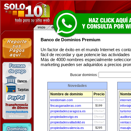
Banco de Dominios Premium
Un factor de éxito en el mundo Internet es con
fácil de recordar y que potencie las actividade
Más de 4000 nombres especialmente seleccion
marketing pueden ser adquiridos a precios pro
Buscar dominios:
Novedades
Nombre de dominio
Precio
Nombr
testdomain.com
Ofertar!
interne
fincasganaderas.com
$199
infovia
propiedadeszaragoza.es
Ofertar!
turism
propiedadesvigo.es
Ofertar!
auditor
propiedadesvalladolid.es
Ofertar!
ventaco
propiedadesvalencia.es
$295
masajis