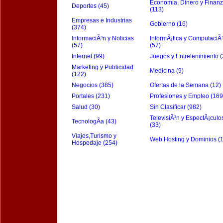
Economia, Dinero y Finan
Deportes (45)
(113)
Empresas e Industrias
Gobierno (16)
(374)
InformaciÃ³n y Noticias
InformÃ¡tica y ComputaciÃ
(57)
(57)
Internet (99)
Juegos y Entretenimiento (
Marketing y Publicidad
Medicina (9)
(122)
Negocios (385)
Ofertas de la Semana (12)
Portales (231)
Profesiones y Empleo (169
Salud (30)
Sin Clasificar (982)
TelevisiÃ³n y EspectÃ¡culo
TecnologÃ­a (43)
(33)
Viajes,Turismo y
Web Hosting y Dominios (
Hospedaje (254)