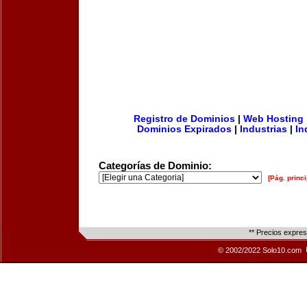
Registro de Dominios
|
Web Hosting
Dominios Expirados
|
Industrias
|
In
Categorías de Dominio:
[Pág. princi
** Precios expre
© 2002/2022 Solo10.com