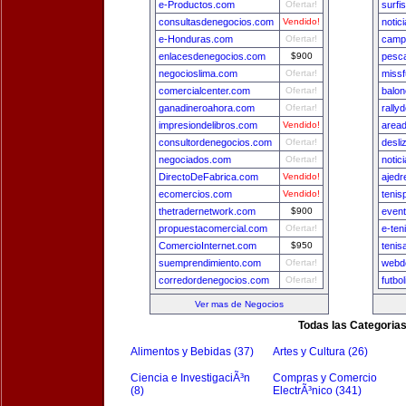
e-Productos.com
Ofertar!
surfi
consultasdenegocios.com
Vendido!
notic
e-Honduras.com
Ofertar!
camp
enlacesdenegocios.com
$900
pesca
negocioslima.com
Ofertar!
missf
comercialcenter.com
Ofertar!
balon
ganadineroahora.com
Ofertar!
rally
impresiondelibros.com
Vendido!
area
consultordenegocios.com
Ofertar!
desli
negociados.com
Ofertar!
notic
DirectoDeFabrica.com
Vendido!
ajedr
ecomercios.com
Vendido!
tenis
thetradernetwork.com
$900
even
propuestacomercial.com
Ofertar!
e-ten
ComercioInternet.com
$950
tenis
suemprendimiento.com
Ofertar!
webde
corredordenegocios.com
Ofertar!
futbo
Ver mas de Negocios
Todas las Categoria
Alimentos y Bebidas (37)
Artes y Cultura (26)
Ciencia e InvestigaciÃ³n
Compras y Comercio
(8)
ElectrÃ³nico (341)