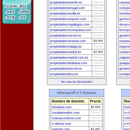
propiedadestenerife.es
Ofertar!
casastu
propiedadestartagal.com
Ofertar!
ocioyj
propiedadessevilla.es
Ofertar!
mendoz
propiedadessanjusto.com
Ofertar!
gerenci
propiedadesriogallegos.com
Ofertar!
desarro
propiedadesreconquista.com
Ofertar!
tecnopu
propiedadesmurcia.es
Ofertar!
gestio
propiedadesmiramar.com
$3,500
expopub
propiedadesmalaga.es
Ofertar!
negocio
propiedadesmadrid.es
$2,500
ruedavi
propiedadesmadrid.com.es
Ofertar!
viajepe
propiedadeslahabana.com
Ofertar!
guiajuj
propiedadesinternet.es
Ofertar!
gestion
propiedadesibiza.es
Ofertar!
sumejo
Ver mas de Novedades
InformaciÃ³n Y Noticias
Nombre de dominio
Precio
Nom
infodiario.com
$2,000
Dom
zonademedios.com
Ofertar!
e-ch
noticiasciclismo.com
Ofertar!
USA
e-diarios.com
Ofertar!
e-P
noticlub.com
$1,497
bar